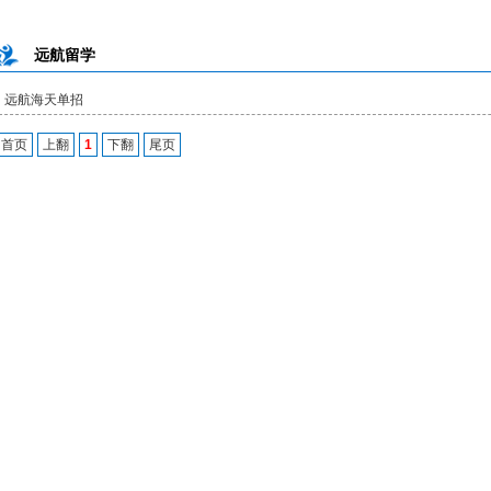
远航留学
远航海天单招
首页
上翻
1
下翻
尾页